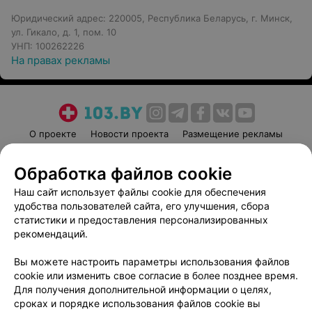
Юридический адрес: 220005, Республика Беларусь, г. Минск,
ул. Гикало, д. 1, пом. 10
УНП: 100262226
На правах рекламы
О проекте
Новости проекта
Размещение рекламы
Медицинский маркетинг
Публичный договор
Обработка файлов cookie
Пользовательское соглашение
Способы оплаты
Наш сайт использует файлы cookie для обеспечения
Вакансии
Партнеры
удобства пользователей сайта, его улучшения, сбора
Написать руководителю 103.by
статистики и предоставления персонализированных
Написать в поддержку
рекомендаций.
Персональные настройки cookie
Вы можете настроить параметры использования файлов
Обработка персональных данных
cookie или изменить свое согласие в более позднее время.
Для получения дополнительной информации о целях,
сроках и порядке использования файлов cookie вы