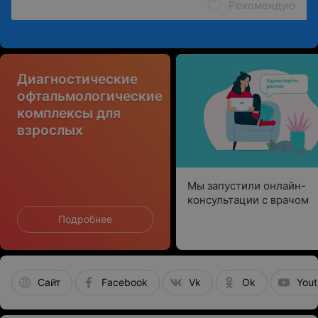
Рекомендую
Диагностические
офтальмологические
комплексы для
взрослых
Мы запустили онлайн-
консультации с врачом
Подробнее
Сайт
Facebook
Vk
Ok
You