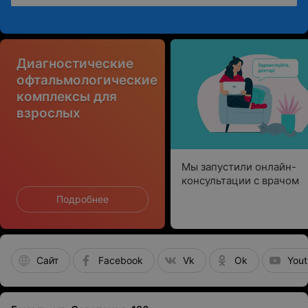
Диагностические
офтальмологические
комплексы для
взрослых
Мы запустили онлайн-
консультации с врачом
Подробнее
Сайт
Facebook
Vk
Ok
You