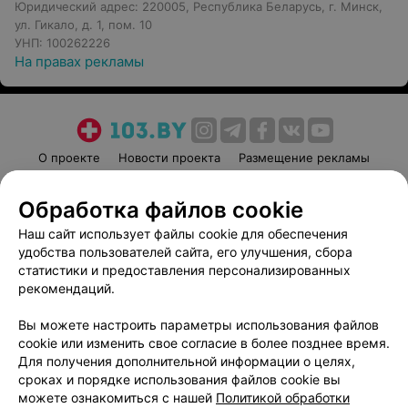
Юридический адрес: 220005, Республика Беларусь, г. Минск,
ул. Гикало, д. 1, пом. 10
УНП: 100262226
На правах рекламы
О проекте
Новости проекта
Размещение рекламы
Медицинский маркетинг
Публичный договор
Обработка файлов cookie
Пользовательское соглашение
Способы оплаты
Наш сайт использует файлы cookie для обеспечения
Вакансии
Партнеры
удобства пользователей сайта, его улучшения, сбора
Написать руководителю 103.by
статистики и предоставления персонализированных
Написать в поддержку
рекомендаций.
Персональные настройки cookie
Вы можете настроить параметры использования файлов
Обработка персональных данных
cookie или изменить свое согласие в более позднее время.
Для получения дополнительной информации о целях,
сроках и порядке использования файлов cookie вы
можете ознакомиться с нашей
Политикой обработки